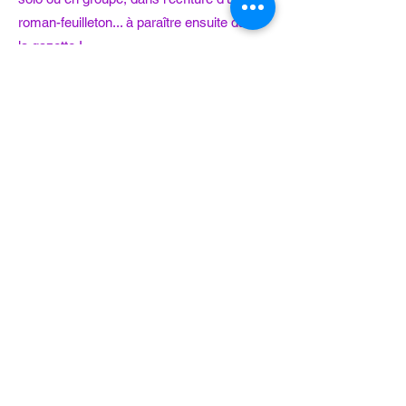
roman-feuilleton... à paraître ensuite dans
la gazette !
Mercredi 4 décembre - 19h-21h - La Cave
Parallèle
Thème à venir
Inscriptions obligatoire :
ateliers.hora@gmail.com
Soirée caviardage
Pour la dernière date avant la pause estivale,
l'atelier d'écriture s'ouvre à toutes et tous
autour d'une grande soirée caviardage !