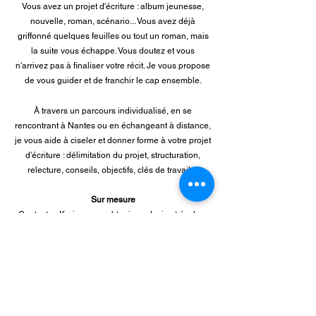
Vous avez un projet d'écriture : album jeunesse,
nouvelle, roman, scénario... Vous avez déjà
griffonné quelques feuilles ou tout un roman, mais
la suite vous échappe. Vous doutez et vous
n'arrivez pas à finaliser votre récit. Je vous propose
de vous guider et de franchir le cap ensemble.
À travers un parcours individualisé, en se
rencontrant à Nantes ou en échangeant à distance,
je vous aide à ciseler et donner forme à votre projet
d'écriture : délimitation du projet, structuration,
relecture, conseils, objectifs, clés de travail...
Sur mesure
Contactez
Karine
pour obtenir un devis et évaluer
vos besoins selon la nature de votre projet.
Prix indicatif : 50 € l'heure.